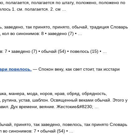
ло, полагается, полагается по штату, положено, положено по
лось 1. см. полагается. 2. см …
, заведено, так принято, принято, обычай, традиция Словарь
 кол во синонимов: 8 • заведено (7) • …
 7 • заведено (7) • обычай (54) • повелось (15) • …
тари повелось.
— Спокон веку, как свет стоит, так исстари
а, манера, мода, норов, нрав, обряд, обрядность,
, рутина, устав, шаблон. Освященный веками обычай. Этого у
равил. Дух времени, веяние. Жестокие&#8230; …
ычай, принято, так заведено, повелось, так принято Словарь
 во синонимов: 7 • обычай (54) • …