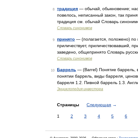
традиция
— обычай, обыкновение; насл
8
повелось, неписанный закон, так приня
традиция см. обычай Словарь синонимо
Словарь синонимов
принято
— (полагается, положено) по ш
9
приличествует, приличествовавший, при
заведено, общепринято Словарь русски
Словарь синонимов
Баррель
— (Barrel) Понятие баррель,
10
понятии баррель, виды барреля, ценов
барреля 1.2. Пивной баррель 1.3. Анг
Энциклопедия инвестора
Страницы
Следующая
→
1
2
3
4
5
6