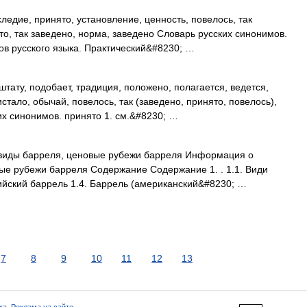
едие, принято, установление, ценность, повелось, так
то, так заведено, норма, заведено Словарь русских синонимов.
в русского языка. Практический&#8230; …
тату, подобает, традиция, положено, полагается, ведется,
стало, обычай, повелось, так (заведено, принято, повелось),
х синонимов. принято 1. см.&#8230; …
 виды барреля, ценовые рубежи барреля Информация о
ые рубежи барреля Содержание Содержание 1. . 1.1. Види
лийский баррель 1.4. Баррель (американский&#8230; …
7
8
9
10
11
12
13