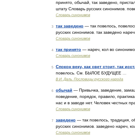
принято, обычай, так заведено, приста
штату Словарь русских синонимов. пове
Словарь синонимов
так заведено
— так повелось, повелось
3
русских синонимов. так заведено нареч,
Словарь синонимов
так принято
— нареч, кол во синонимов:
4
Словарь синонимов
Спокон веку, как свет стоит, так исс
5
повелось. См. БЫЛОЕ БУДУЩЕЕ …
В.И. Даль. Пословицы русского народа
обычай
— Привычка, заведение, замашк
6
поведение, порядок, правило, практика
нас и в заводе нет. Человек честных п
Словарь синонимов
заведено
— так повелось, традиция, об
7
русских синонимов. заведено нареч, кол
Словарь синонимов