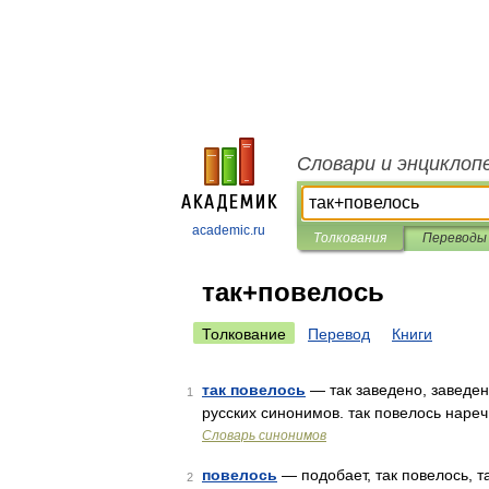
Словари и энциклоп
academic.ru
Толкования
Переводы
так+повелось
Толкование
Перевод
Книги
так повелось
— так заведено, заведен
1
русских синонимов. так повелось нареч,
Словарь синонимов
повелось
— подобает, так повелось, та
2