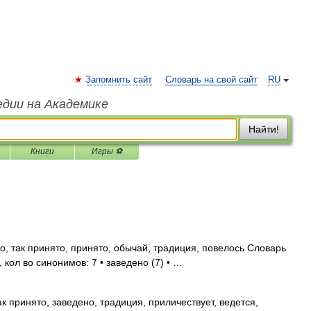
Запомнить сайт
Словарь на свой сайт
RU
едии на Академике
Найти!
Книги
Игры ⚽
о, так принято, принято, обычай, традиция, повелось Словарь
 кол во синонимов: 7 • заведено (7) • …
к принято, заведено, традиция, приличествует, ведется,